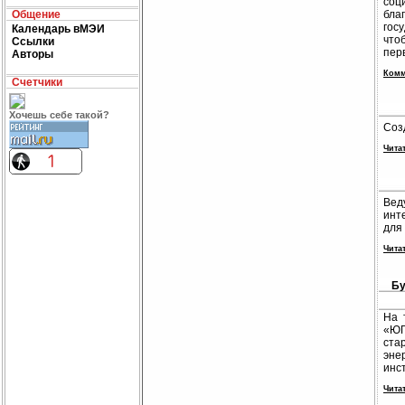
соц
Общение
бла
гос
Календарь вМЭИ
что
Ссылки
пер
Авторы
Комм
Счетчики
Хочешь себе такой?
Соз
Чита
Вед
инт
для 
Чита
Бу
На 
«ЮГ
ста
эне
инс
Чита