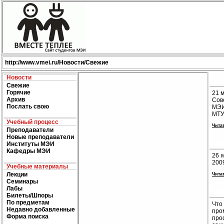
http://
www.vmei.ru
/Новости/Свежие
Новости
Свежие
Горячие
21 
Архив
Сов
Послать свою
МЭИ
МТУ
Учебный процесс
Чита
Преподаватели
Новые преподаватели
Институты МЭИ
Кафедры МЭИ
26 
2009
Учебные материалы
Лекции
Чита
Семинары
Лабы
Билеты/Шпоры
По предметам
Что
Недавно добавленные
про
Форма поиска
про