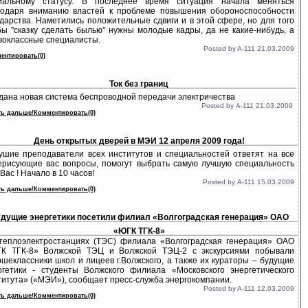
иальному статусу. В последнее время ситуация начала меняться
годаря вниманию властей к проблеме повышения обороноспособности
ударства. Наметились положительные сдвиги и в этой сфере, но для того
бы "сказку сделать былью" нужны молодые кадры, да не какие-нибудь, а
воклассные специалисты.
Posted by A-111 21.03.2009
ентировать(0)
Ток без границ
дана новая система беспроводной передачи электричества
Posted by А-111 21.03.2009
ть дальше/Комментировать(0)
День открытых дверей в МЭИ 12 апреля 2009 года!
ушие преподаватели всех институтов и специальностей ответят на все
ерисующие вас вопросы, помогут выбрать самую лучшую специальность
Вас ! Начало в 10 часов!
Posted by А-111 15.03.2009
ть дальше/Комментировать(0)
дущие энергетики посетили филиал «Волгоградская генерация» ОАО
«ЮГК ТГК-8»
теплоэлектростанциях (ТЭС) филиала «Волгоградская генерация» ОАО
К ТГК-8» Волжской ТЭЦ и Волжской ТЭЦ-2 с экскурсиями побывали
ршеклассники школ и лицеев г.Волжского, а также их кураторы – будущие
ргетики - студенты Волжского филиала «Московского энергетического
титута» («МЭИ»), сообщает пресс-служба энергокомпании.
Posted by A-111 12.03.2009
ть дальше/Комментировать(0)