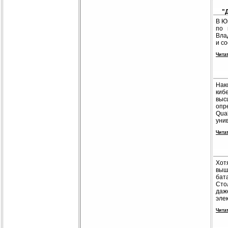
"
В Ю
по 
Вла
и с
Чита
Нак
киб
выс
опр
Qua
уни
Чита
Хот
выш
бат
Сто
даж
эле
Чита