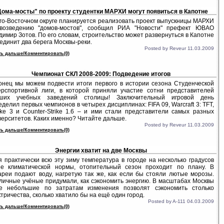
Дома-мосты" по проекту студентки МАРХИ могут появиться в Капотне
го-Восточном округе планируется реализовать проект выпускницы МАРХИ
возведению "домов-мостов", сообщил РИА "Новости" префект ЮВАО
димир Зотов. По его словам, строительство может развернуться в Капотне
оединит два берега Москвы-реки.
Posted by Reveur 11.03.2009
ть дальше/Комментировать(0)
Чемпионат СКЛ 2008-2009: Подведение итогов
онец мы можем подвести итоги первого в истории сезона Студенческой
ерспортивной лиги, в которой приняли участие сотни представителей
ших учебных заведений столицы! Заключительный игровой день
еделил первых чемпионов в четырех дисциплинах: FIFA 09, Warcraft 3: TFT,
ke 3 и Counter-Strike 1.6 – и ими стали представители самых разных
верситетов. Каких именно? Читайте дальше.
Posted by Reveur 11.03.2009
ть дальше/Комментировать(0)
Энергии хватит на две Москвы
я практически всю эту зиму температура в городе на несколько градусов
е климатической нормы, отопительный сезон проходит по плану. В
ареи подают воду, нагретую так же, как если бы стояли лютые морозы.
личные учёные придумали, как сэкономить энергию. В масштабах Москвы
е небольшие по затратам изменения позволят сэкономить столько
ктричества, сколько хватило бы на ещё один город.
Posted by A-111 04.03.2009
ть дальше/Комментировать(0)