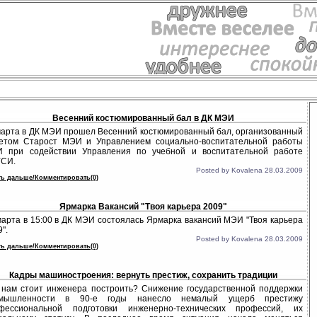
Весенний костюмированный бал в ДК МЭИ
марта в ДК МЭИ прошел Весенний костюмированный бал, организованный
етом Старост МЭИ и Управлением социально-воспитательной работы
 при содействии Управления по учебной и воспитательной работе
СИ.
Posted by Kovalena 28.03.2009
ть дальше/Комментировать(0)
Ярмарка Вакансий "Твоя карьера 2009"
марта в 15:00 в ДК МЭИ состоялась Ярмарка вакансий МЭИ "Твоя карьера
".
Posted by Kovalena 28.03.2009
ть дальше/Комментировать(0)
Кадры машиностроения: вернуть престиж, сохранить традиции
 нам стоит инженера построить? Снижение государственной поддержки
мышленности в 90-е годы нанесло немалый ущерб престижу
фессиональной подготовки инженерно-технических профессий, их