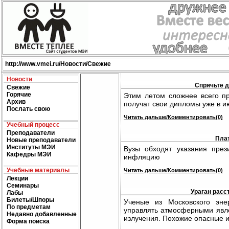
http://
www.vmei.ru
/Новости/Свежие
Новости
Спрячьте д
Свежие
Горячие
Этим летом сложнее всего пр
Архив
получат свои дипломы уже в и
Послать свою
Читать дальше/Комментировать(0)
Учебный процесс
Преподаватели
Плат
Новые преподаватели
Институты МЭИ
Вузы обходят указания през
Кафедры МЭИ
инфляцию
Учебные материалы
Читать дальше/Комментировать(0)
Лекции
Семинары
Ураган расс
Лабы
Билеты/Шпоры
Ученые из Московского энер
По предметам
управлять атмосферными явл
Недавно добавленные
излучения. Похожие опасные 
Форма поиска