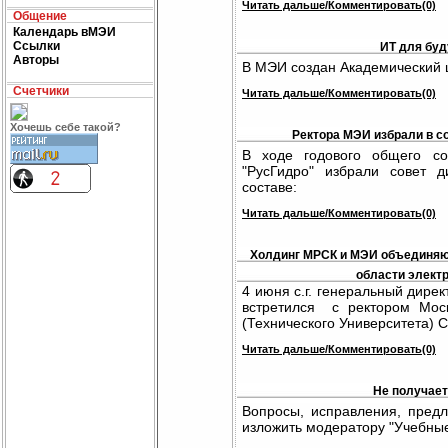
Читать дальше/Комментировать(0)
Общение
Календарь вМЭИ
Ссылки
ИТ для буд
Авторы
В МЭИ создан Академический 
Счетчики
Читать дальше/Комментировать(0)
Хочешь себе такой?
Ректора МЭИ избрали в с
В ходе годового общего с
"РусГидро" избрали совет 
составе:
Читать дальше/Комментировать(0)
Холдинг МРСК и МЭИ объединяют
области элект
4 июня с.г. генеральный дир
встретился с ректором Моск
(Технического Университета) 
Читать дальше/Комментировать(0)
Не получает
Вопросы, исправления, пред
изложить модератору "Учебны