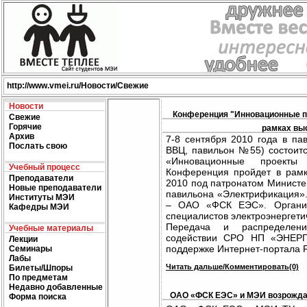
http://
www.vmei.ru
/Новости/Свежие
Новости
Конференция "Инновационные пр
Свежие
Горячие
рамках вы
Архив
7-8 сентября 2010 года в па
Послать свою
ВВЦ, павильон №55) состоит
«Инновационные проекты 
Учебный процесс
Конференция пройдет в рам
Преподаватели
2010 под патронатом Министе
Новые преподаватели
павильона «Электрификация»
Институты МЭИ
– ОАО «ФСК ЕЭС». Организ
Кафедры МЭИ
специалистов электроэнерге
Передача и распределен
Учебные материалы
содействии СРО НП «ЭНЕР
Лекции
поддержке Интернет-портала 
Семинары
Лабы
Читать дальше/Комментировать(0)
Билеты/Шпоры
По предметам
Недавно добавленные
ОАО «ФСК ЕЭС» и МЭИ возрожда
Форма поиска