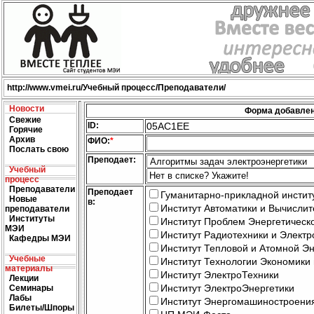
http://
www.vmei.ru
/Учебный процесс/Преподаватели/
Новости
Форма добавлен
Свежие
ID:
05AC1EE
Горячие
Архив
ФИО:
*
Послать свою
Преподает:
Учебный
процесс
Преподаватели
Преподает
Гуманитарно-прикладной инстит
Новые
в:
Институт Автоматики и Вычислит
преподаватели
Институты
Институт Проблем Энергетическ
МЭИ
Институт Радиотехники и Электр
Кафедры МЭИ
Институт Тепловой и Атомной Эн
Учебные
Институт Технологии Экономики
материалы
Институт ЭлектроТехники
Лекции
Институт ЭлектроЭнергетики
Семинары
Лабы
Институт Энергомашиностроени
Билеты/Шпоры