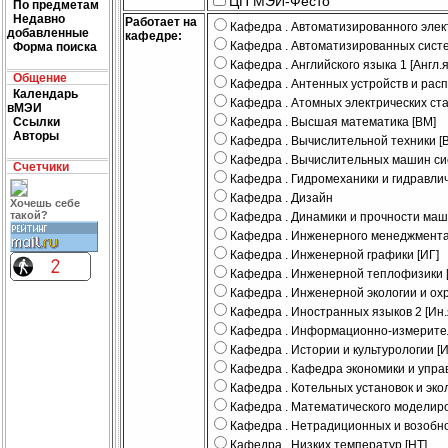
ЦП МЭИ-Фесто
По предметам
Недавно
Работает на
Кафедра . Автоматизированного элек
добавленные
кафедре:
Кафедра . Автоматизированных сист
Форма поиска
Кафедра . Английского языка 1 [Англ.я
Общение
Кафедра . Антенных устройств и рас
Календарь
Кафедра . Атомных электрических ст
вМЭИ
Ссылки
Кафедра . Высшая математика [ВМ]
Авторы
Кафедра . Вычислительной техники [В
Кафедра . Вычислительных машин си
Счетчики
Кафедра . Гидромеханики и гидравли
Кафедра . Дизайн
Хочешь себе
такой?
Кафедра . Динамики и прочности маши
Кафедра . Инженерного менеджмента
Кафедра . Инженерной графики [ИГ]
Кафедра . Инженерной теплофизики 
Кафедра . Инженерной экологии и ох
Кафедра . Иностранных языков 2 [Ин.я
Кафедра . Информационно-измерител
Кафедра . Истории и культурологии [Ис
Кафедра . Кафедра экономики и упра
Кафедра . Котельных установок и эко
Кафедра . Математического моделир
Кафедра . Нетрадиционных и возобн
Кафедра . Низких температур [НТ]