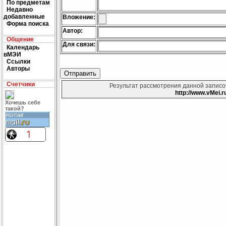
По предметам
Недавно
добавленные
Вложение:
Форма поиска
Автор:
Общение
Для связи:
Календарь
вМЭИ
Ссылки
Авторы
Счетчики
Результат рассмотрения данной записоч
http://www.vMei.r
Хочешь себе
такой?