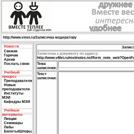
http://
www.vmei.ru
/Записочка модератору
Новости
Запис
Свежие
Записочка к документу по адресу:
Горячие
http://www.vMei.ru/mei/notes.nsf/form_note_web?Ope
Архив
Послать свою
Тема
записочки:
Учебный
Текcт
процесс
записочки:
Преподаватели
Новые
преподаватели
Институты
МЭИ
Кафедры МЭИ
Учебные
материалы
Лекции
Семинары
Лабы
Билеты/Шпоры