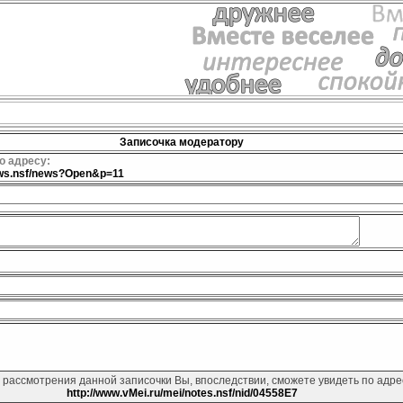
Записочка модератору
о адресу:
news.nsf/news?Open&p=11
 рассмотрения данной записочки Вы, впоследствии, сможете увидеть по адре
http://www.vMei.ru/mei/notes.nsf/nid/04558E7