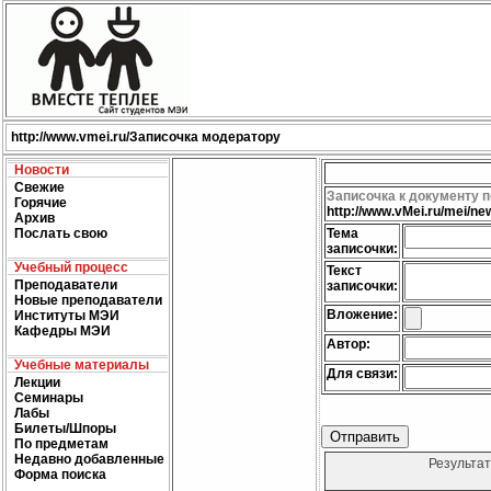
http://
www.vmei.ru
/Записочка модератору
Новости
Свежие
Записочка к документу п
Горячие
http://www.vMei.ru/mei/
Архив
Послать свою
Тема
записочки:
Учебный процесс
Текcт
Преподаватели
записочки:
Новые преподаватели
Вложение:
Институты МЭИ
Кафедры МЭИ
Автор:
Учебные материалы
Для связи:
Лекции
Семинары
Лабы
Билеты/Шпоры
По предметам
Недавно добавленные
Результат
Форма поиска