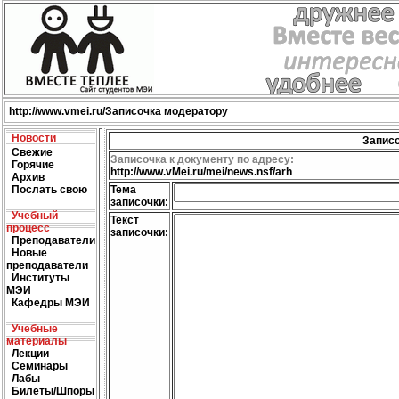
http://
www.vmei.ru
/Записочка модератору
Новости
Запис
Свежие
Записочка к документу по адресу:
Горячие
http://www.vMei.ru/mei/news.nsf/arh
Архив
Послать свою
Тема
записочки:
Учебный
Текcт
процесс
записочки:
Преподаватели
Новые
преподаватели
Институты
МЭИ
Кафедры МЭИ
Учебные
материалы
Лекции
Семинары
Лабы
Билеты/Шпоры