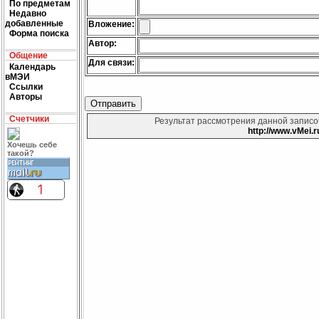
По предметам
Недавно
добавленные
Вложение:
Форма поиска
Автор:
Общение
Для связи:
Календарь
вМЭИ
Ссылки
Авторы
Счетчики
Результат рассмотрения данной записоч
http://www.vMei.r
Хочешь себе
такой?